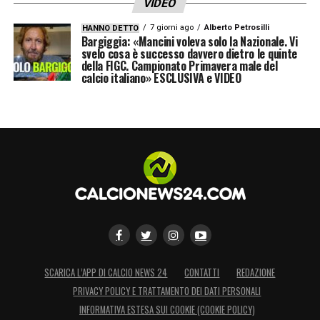
VIDEO
7 giorni ago
Alberto Petrosilli
HANNO DETTO
Bargiggia: «Mancini voleva solo la Nazionale. Vi
svelo cosa è successo davvero dietro le quinte
della FIGC. Campionato Primavera male del
calcio italiano» ESCLUSIVA e VIDEO
SCARICA L’APP DI CALCIO NEWS 24
CONTATTI
REDAZIONE
PRIVACY POLICY E TRATTAMENTO DEI DATI PERSONALI
INFORMATIVA ESTESA SUI COOKIE (COOKIE POLICY)