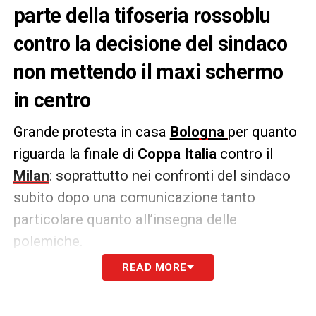
parte della tifoseria rossoblu
contro la decisione del sindaco
non mettendo il maxi schermo
in centro
Grande protesta in casa
Bologna
per quanto
riguarda la finale di
Coppa Italia
contro il
Milan
: soprattutto nei confronti del sindaco
subito dopo una comunicazione tanto
particolare quanto all’insegna delle
polemiche.
READ MORE
Infatti il sindaco Lepore ha negato la
presenza del maxi schermo in
Piazza