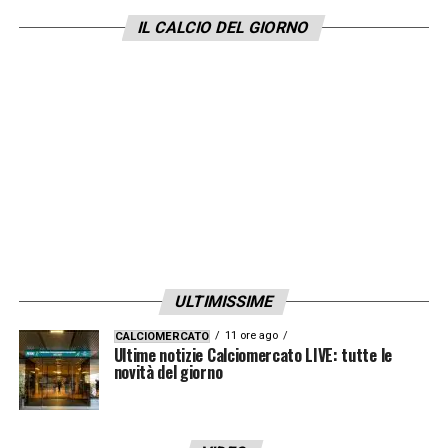
Maggiore
per la finale: una scelta che ha
IL CALCIO DEL GIORNO
fatto infuriare (e non poco) la tifoseria
rossoblu
LA PLAYLIST DELLE NOSTRE TOP NEWS
ULTIMISSIME
11 ore ago
CALCIOMERCATO
Ultime notizie Calciomercato LIVE: tutte le
novità del giorno