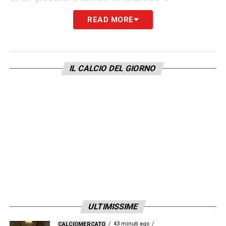
pienamente calato nella realtà
Inter
.
Per i
READ MORE
nerazzurri la Supercoppa
è un’occasione
per arricchire la bacheca; per
Bonny
,
rappresenta un ulteriore passo nel suo
IL CALCIO DEL GIORNO
percorso di crescita su un palcoscenico
internazionale.
Come sempre, però, sarà il
campo a dare le risposte definitive.
LA PLAYLIST DELLE NOSTRE TOP NEWS
ULTIMISSIME
43 minuti ago
CALCIOMERCATO