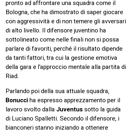
pronto ad affrontare una squadra come il
Bologna, che ha dimostrato di saper giocare
con aggressività e di non temere gli avversari
di alto livello. Il difensore juventino ha
sottolineato come nelle finali non si possa
parlare di favoriti, perché il risultato dipende
da tanti fattori, tra cui la gestione emotiva
della gara e l’approccio mentale alla partita di
Riad.
Parlando poi della sua attuale squadra,
Bonucci
ha espresso apprezzamento per il
lavoro svolto dalla
Juventus
sotto la guida
di Luciano Spalletti. Secondo il difensore, i
bianconeri stanno iniziando a ottenere