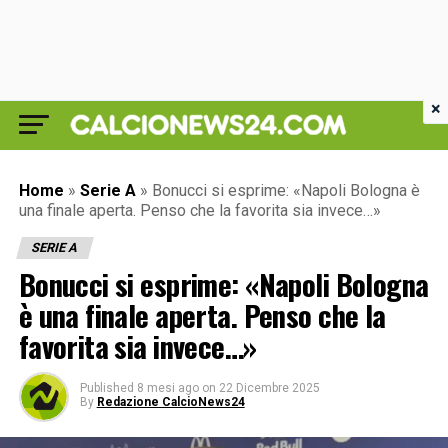
×
Home
»
Serie A
»
Bonucci si esprime: «Napoli Bologna è
una finale aperta. Penso che la favorita sia invece…»
SERIE A
Bonucci si esprime: «Napoli Bologna
è una finale aperta. Penso che la
favorita sia invece…»
Published
8 mesi ago
on
22 Dicembre 2025
By
Redazione CalcioNews24