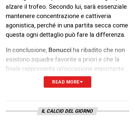
alzare il trofeo. Secondo lui, sarà essenziale
mantenere concentrazione e cattiveria
agonistica, perché in una partita secca come
questa ogni dettaglio può fare la differenza.
In conclusione,
Bonucci
ha ribadito che non
esistono squadre favorite a priori e che la
finale rappresenta un’occasione importante
per entrambe: una sfida da giocare al
READ MORE
massimo, con il cuore e con la testa.
LA PLAYLIST DELLE NOSTRE TOP NEWS
IL CALCIO DEL GIORNO