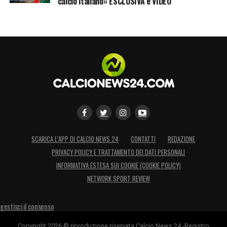
calcio italiano» ESCLUSIVA e VIDEO
SCARICA L’APP DI CALCIO NEWS 24
CONTATTI
REDAZIONE
PRIVACY POLICY E TRATTAMENTO DEI DATI PERSONALI
INFORMATIVA ESTESA SUI COOKIE (COOKIE POLICY)
NETWORK SPORT REVIEW
gestisci il consenso
Copyright 2026 © riproduzione riservata Calcio News 24 -Registro