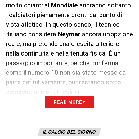
molto chiaro: al
Mondiale
andranno soltanto
i calciatori pienamente pronti dal punto di
vista atletico. In questo senso, il tecnico
italiano considera
Neymar
ancora un’opzione
reale, ma pretende una crescita ulteriore
nella continuità e nella tenuta fisica. È un
passaggio importante, perché conferma
come il numero 10 non sia stato messo da
parte definitivamente, pur restando sotto
osservazione strettissima.
READ MORE
Ultime notizie Calcio Estero: tutte le novità
del giorno provenienti da tutto il mondo
IL CALCIO DEL GIORNO
Resta invece
non confermato
da fonti