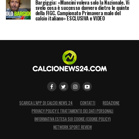
Bargiggia: «Mancini voleva solo la Nazionale. Vi
svelo cosa è successo davvero dietro le quinte
della FIGC. Campionato Primavera male del
calcio italiano» ESCLUSIVA e VIDEO
SCARICA L’APP DI CALCIO NEWS 24
CONTATTI
REDAZIONE
PRIVACY POLICY E TRATTAMENTO DEI DATI PERSONALI
INFORMATIVA ESTESA SUI COOKIE (COOKIE POLICY)
NETWORK SPORT REVIEW