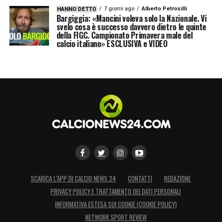
7 giorni ago
Alberto Petrosilli
HANNO DETTO
Bargiggia: «Mancini voleva solo la Nazionale. Vi
svelo cosa è successo davvero dietro le quinte
della FIGC. Campionato Primavera male del
calcio italiano» ESCLUSIVA e VIDEO
SCARICA L’APP DI CALCIO NEWS 24
CONTATTI
REDAZIONE
PRIVACY POLICY E TRATTAMENTO DEI DATI PERSONALI
INFORMATIVA ESTESA SUI COOKIE (COOKIE POLICY)
NETWORK SPORT REVIEW