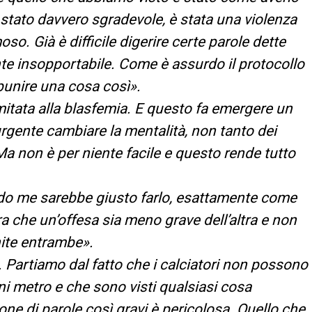
È stato davvero sgradevole, è stata una violenza
o. Già è difficile digerire certe parole dette
nte insopportabile. Come è assurdo il protocollo
punire una cosa così».
itata alla blasfemia. E questo fa emergere un
rgente cambiare la mentalità, non tanto dei
 Ma non è per niente facile e questo rende tutto
o me sarebbe giusto farlo, esattamente come
 che un’offesa sia meno grave dell’altra e non
ite entrambe».
 Partiamo dal fatto che i calciatori non possono
i metro e che sono visti qualsiasi cosa
ne di parole così gravi è pericolosa. Quello che