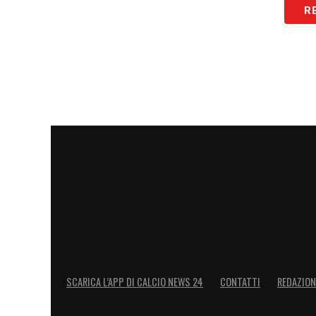
R
SCARICA L’APP DI CALCIO NEWS 24
CONTATTI
REDAZION