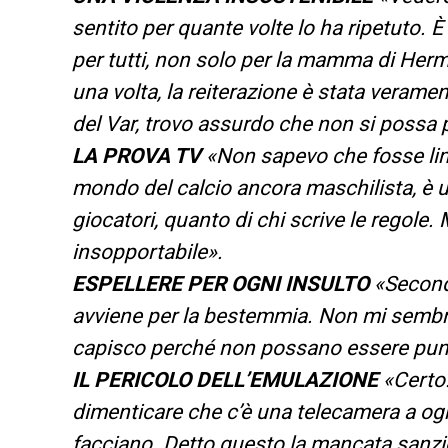
sentito per quante volte lo ha ripetuto. 
per tutti, non solo per la mamma di Hermos
una volta, la reiterazione è stata verame
del Var, trovo assurdo che non si possa 
LA PROVA TV
«Non sapevo che fosse lim
mondo del calcio ancora maschilista, è u
giocatori, quanto di chi scrive le regole.
insopportabile».
ESPELLERE PER OGNI INSULTO
«Second
avviene per la bestemmia. Non mi sembra
capisco perché non possano essere pun
IL PERICOLO DELL’EMULAZIONE
«Certo.
dimenticare che c’è una telecamera a ogn
facciano. Detto questo la mancata sanzio