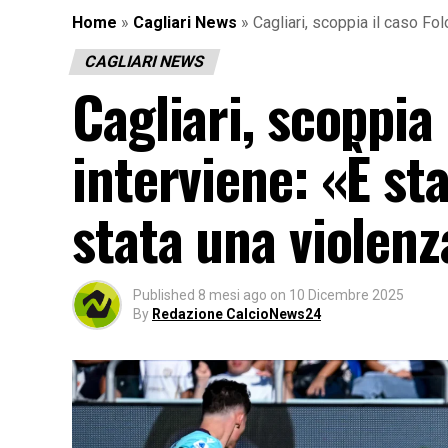
Home
»
Cagliari News
»
Cagliari, scoppia il caso Fo
CAGLIARI NEWS
Cagliari, scoppia
interviene: «È st
stata una violenz
Published
8 mesi ago
on
10 Dicembre 2025
By
Redazione CalcioNews24