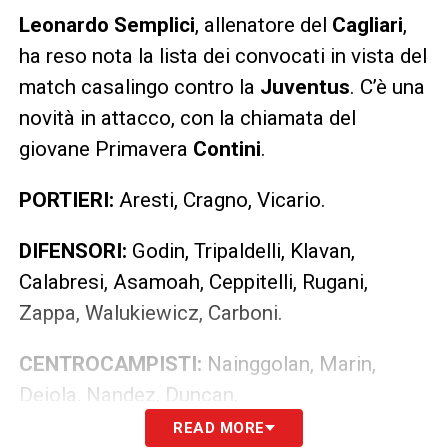
Leonardo Semplici
, allenatore del
Cagliari
,
ha reso nota la lista dei convocati in vista del
match casalingo contro la
Juventus
. C’è una
novità in attacco, con la chiamata del
giovane Primavera
Contini
.
PORTIERI:
Aresti, Cragno, Vicario.
DIFENSORI:
Godin, Tripaldelli, Klavan,
Calabresi, Asamoah, Ceppitelli, Rugani,
Zappa, Walukiewicz, Carboni.
CENTROCAMPISTI:
Nainggolan, Marin,
Deiola, Nandez, Duncan.
READ MORE
ATTACCANTI:
Simeone, Joao Pedro,