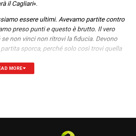
 il Cagliari
».
siamo essere ultimi. Avevamo partite contro
amo preso punti e questo è brutto. Il vero
se non vinci non ritrovi la fiducia. Devono
partita sporca, perché solo così trovi quella
.
EAD MORE
uesto lo sappiamo tutti, ma siamo pronti a fare
ivello, cambiare le cose con il lavoro e andare
dispiace perché sono mancati i nazionali. Il
ato di far entrare nella testa dei giocatori e le
e squadra che come singoli
».