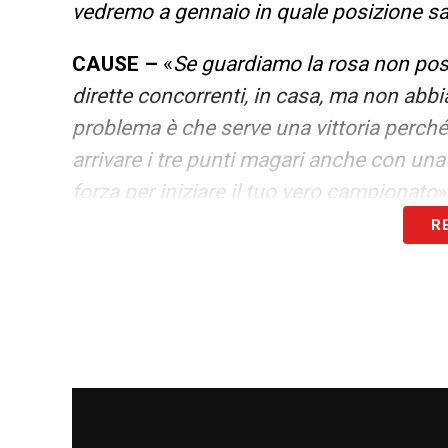
vedremo a gennaio in quale posizione sarà
CAUSE –
«
Se guardiamo la rosa non pos
dirette concorrenti, in casa, ma non abbi
problema è che serve una vittoria perché 
arrivare i tre punti magari anche con una 
forza per iniziare il tuo vero campionato
»
R
GRUPPO –
«
Non stiamo facendo bene e q
la nostra parte. Dobbiamo alzare tutti il l
avanti con fiducia
».
SOSTA –
«
Ci sta aiutando molto, ma mi 
mister ci sta dando tanta fiducia e ha cerc
sue idee.noi dobbiamo crescere sia com