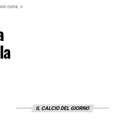
non corra…»
a
la
IL CALCIO DEL GIORNO