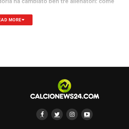
doria ha cambiato ben tre allenatori: come
EAD MORE
ia tre allenatori ha dei problemi, su questo
 all’inizio come va gestita una società
, in riferimento a questo c’è il discorso
no risultati le squadre che stanno bene a livello
tecniche che i blucerchiati hanno. La cosa che mi
 e capito che squadra giocano e allenano perchè
assi è uno stadio unico ed eccezionale,
quadra tu alleni. Io le ho allenato tutte e due
a unica, allora da giocatore devi solo andare in
re la squadra che deve correre 90 minuti. Uno
n vedo perchè non possano correre per un’ora e
o la Sampdoria, ma il calcio in generale
».