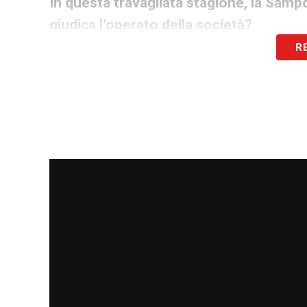
In questa travagliata stagione, la Samp
giudica l’operato della società?
R
«
Una squadra qualsiasi essa sia che camb
non ci sono dubbi. Lo han capito bene sin
soprattutto importante come la Sampdoria
generico che a otto partite dalla fine fan
mentale e fisico, oltre ad avere qualità 
ha stupito fino ad oggi che forse non si
la Sampdoria ha una grande storia e Mar
secondo il mio punto di vista. Qualsiasi s
quindi per me entrare a Marassi è una cos
campo, e anche l’allenatore deve prepara
ha la partita solo a settimana quindi no
mezza, non riesco a comprendere, non sol