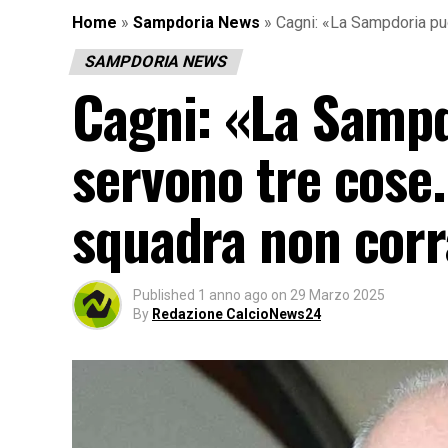
Home
»
Sampdoria News
»
Cagni: «La Sampdoria pu
SAMPDORIA NEWS
Cagni: «La Sampd
servono tre cose.
squadra non cor
Published
1 anno ago
on
29 Marzo 2025
By
Redazione CalcioNews24