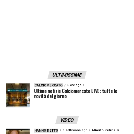
stiamo là sopra e oggi abbiamo fatto tre
punti, che erano l’unica cosa che contava. Io
continuo a lavorare a testa bassa insieme ai
miei compagni per arrivare a momenti come
questo».
LA PLAYLIST DELLE NOSTRE TOP NEWS
ULTIMISSIME
6 ore ago
CALCIOMERCATO
Ultime notizie Calciomercato LIVE: tutte le
novità del giorno
VIDEO
1 settimana ago
Alberto Petrosilli
HANNO DETTO