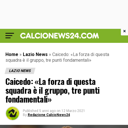
×
Home
»
Lazio News
»
Caicedo: «La forza di questa
squadra è il gruppo, tre punti fondamentali»
LAZIO NEWS
Caicedo: «La forza di questa
squadra è il gruppo, tre punti
fondamentali»
Published
5 anni ago
on
12 Marzo 2021
By
Redazione CalcioNews24