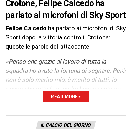
Crotone, Felipe Caicedo ha
parlato ai microfoni di Sky Sport
Felipe Caicedo
ha parlato ai microfoni di Sky
Sport dopo la vittoria contro il Crotone:
queste le parole dell’attaccante.
«Penso che grazie al lavoro di tutta la
squadra ho avuto la fortuna di segnare. Però
non è solo merito mio, è merito di tutti. Io
penso che tutte le squadre hanno avuto un
READ MORE
momento di difficoltà. Purtroppo per noi
questo momento è un po’ difficile per le varie
sconfitte. Però, penso che la forza di questa
squadra è il gruppo. L’ambiente vuole che
IL CALCIO DEL GIORNO