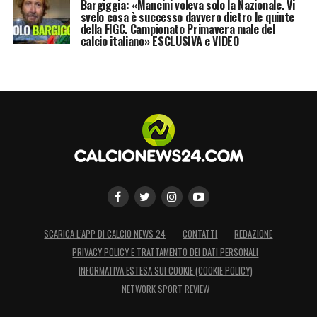
Bargiggia: «Mancini voleva solo la Nazionale. Vi
svelo cosa è successo davvero dietro le quinte
della FIGC. Campionato Primavera male del
calcio italiano» ESCLUSIVA e VIDEO
SCARICA L’APP DI CALCIO NEWS 24
CONTATTI
REDAZIONE
PRIVACY POLICY E TRATTAMENTO DEI DATI PERSONALI
INFORMATIVA ESTESA SUI COOKIE (COOKIE POLICY)
NETWORK SPORT REVIEW