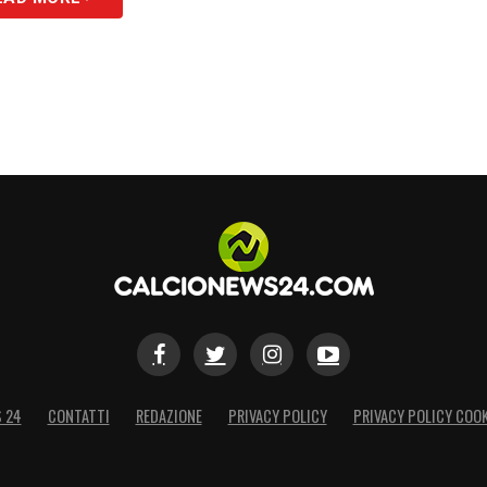
quadre in condizioni di mancanza di liquidità, con
a buona cosa. Il calcio contribuisce con 1
ncio dello Stato, ci sono 300mila persone che
i ricavi sono scesi. Il cinema ha avuto aiuti
inema è stato aiutato in modo notevolissimo,
enissimo gli stadi riaperti ma i bilanci sono in
. Anche il cinema paga ai grandi attori le grandi
Non so cosa ma qualcosa si può fare».
S
S 24
CONTATTI
REDAZIONE
PRIVACY POLICY
PRIVACY POLICY COOK