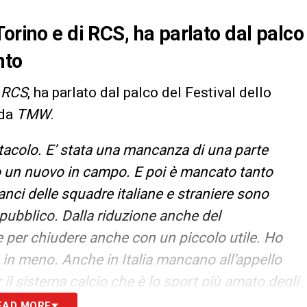
orino e di RCS, ha parlato dal palco
nto
i
RCS
, ha parlato dal palco del Festival dello
 da
TMW
.
ttacolo. E’ stata una mancanza di una parte
o un nuovo in campo. E poi è mancato tanto
anci delle squadre italiane e straniere sono
 pubblico. Dalla riduzione anche del
 per chiudere anche con un piccolo utile. Ho
ro in meno. Anche in Italia mancano all’appello
r il sistema calcio che è lo sport più amato degli
rittura, c’è stato un incremento del PIL di 1.5
EAD MORE