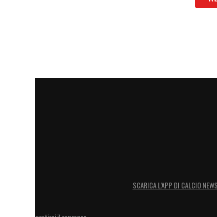
miliardi. Qualcosa va fatto, lasciare le s
bilanci pesantemente in passivo non è un
miliardo di contribuzione fiscale al bila
lavorano. Nel calcio ci sono costi fissi e 
importanti ed è giusto ma così come il c
così deve esser aiutato anche il calcio. B
gravissima crisi, qualcosa di più va fatto
somme come il calcio i grandi ingaggi. 
LA PLAYLIST DELLE NOSTRE TOP NEW
SCARICA L’APP DI CALCIO NEW