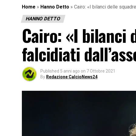
Home
»
Hanno Detto
»
Cairo: «I bilanci delle squadr
HANNO DETTO
Cairo: «I bilanci
falcidiati dall’as
Published
5 anni ago
on
7 Ottobre 2021
By
Redazione CalcioNews24