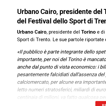
Urbano Cairo, presidente del T
del Festival dello Sport di Tre
Urbano Cairo
, presidente del
Torino
e d
Sport di Trento. Le sue partole riportate
«Il pubblico è parte integrante dello spe
importante, per noi del Torino è mancat
anche dal punto di vista economico: i bil
pesantemente falcidiati dall’assenza del
calciomercato, per alcune era importante
letto numeri stratosferici, miliardi di eu
centinaia di milioni, va fatto qualcosa pe
italiani. Quando si è vinto l’Europeo, addi
R