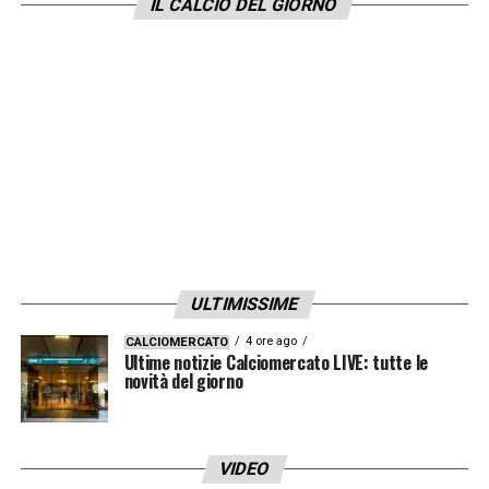
IL CALCIO DEL GIORNO
Sergio Ramos
ULTIMISSIME
Mauricio
Pochettino
sbarca a Parigi e nelle
4 ore ago
CALCIOMERCATO
Ultime notizie Calciomercato LIVE: tutte le
prossime ore arriverà l’ufficialità
sul suo
novità del giorno
approdo sulla panchina del
Paris Saint-
Germain
al posto di Tuchel. Il tecnico
argentino sarà già alla guida di Mbappe e
VIDEO