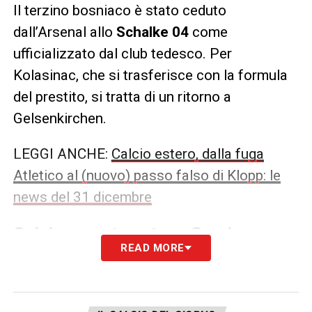
Il terzino bosniaco è stato ceduto
dall’Arsenal allo
Schalke 04
come
ufficializzato dal club tedesco. Per
Kolasinac, che si trasferisce con la formula
del prestito, si tratta di un ritorno a
Gelsenkirchen.
LEGGI ANCHE:
Calcio estero, dalla fuga
Atletico al (nuovo) passo falso di Klopp: le
news del 31 dicembre
Calciomercato estero, Sergio
READ MORE
Ramos-PSG: nuove sirene dalla
Spagna