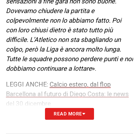
sensazioni a fine gara non sono buone.
Dovevamo chiudere la partita e
colpevolmente non lo abbiamo fatto. Poi
con loro chiusi dietro è stato tutto più
difficile. L’Atletico non sta sbagliando un
colpo, però la Liga è ancora molto lunga.
Tutte le squadre possono perdere punti e noi
dobbiamo continuare a lottare
».
LEGGI ANCHE:
Calcio estero, dal flop
Barcellona al futuro di Diego Costa: le news
del 30 dicembre
READ MORE
Premier League, ancora uno stop per
il Liverpool