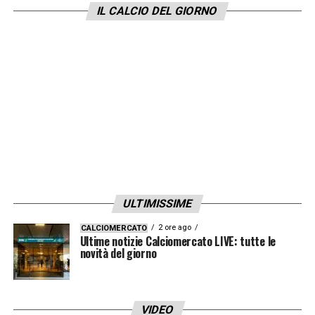
IL CALCIO DEL GIORNO
Klopp
ULTIMISSIME
Si è giocato anche in
Premier League
, con
2 ore ago
CALCIOMERCATO
Ultime notizie Calciomercato LIVE: tutte le
una delle due sfide in programma nella
novità del giorno
giornata di mercoledì rinviata a causa
del
Covid-19
che sta minacciando la
regolarità del torneo inglese.
Posticipato il
VIDEO