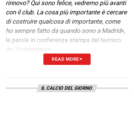
rinnovo? Qui sono felice, vedremo più avanti
con il club. La cosa più importante è cercare
di costruire qualcosa di importante, come
ho sempre fatto da quando sono a Madrid
»,
le parole in conferenza stampa del tecnico
dei ‘Colchoneros.
READ MORE
LEGGI ANCHE:
Giocatori Italiani all’estero:
Jorginho e Chelsea in crisi, cecchino Kean
Calciomercato estero, sirene dalla
IL CALCIO DEL GIORNO
Premier per Diego Costa