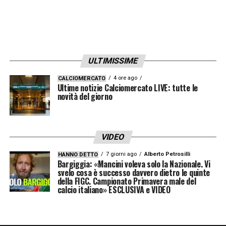
ULTIMISSIME
4 ore ago
CALCIOMERCATO
Diego Costa
Ultime notizie Calciomercato LIVE: tutte le
novità del giorno
In
Premier League
, successo all’ultimo
respiro del
Manchester United
grazie alla
VIDEO
rete firmata dal ’93 dal solito
Rashford
che
7 giorni ago
Alberto Petrosilli
HANNO DETTO
abbatte la resistenza del
Wolverhampton
.
Bargiggia: «Mancini voleva solo la Nazionale. Vi
svelo cosa è successo davvero dietro le quinte
Quarto successo nelle ultime cinque gare
della FIGC. Campionato Primavera male del
calcio italiano» ESCLUSIVA e VIDEO
per la compagine allenata da
Solskjaer
, che
vola al secondo posto in classifica a -2 dalla