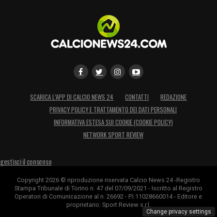
capolista
Liverpool
, oggi impegnata sul
campo del Newcastle. L’
Arsenal
concede il
bis dopo la vittoria nel derby con il Chelsea:
Lacazette
consegna tre punti preziosi ad
Arteta nella trasferta contro il Brighton.
Arsenal che sul mercato continua ad
SCARICA L’APP DI CALCIO NEWS 24
CONTATTI
REDAZIONE
inseguire
Isco
, in uscita dal
Real Madrid
e in
PRIVACY POLICY E TRATTAMENTO DEI DATI PERSONALI
Italia accostato anche alla Juventus.
INFORMATIVA ESTESA SUI COOKIE (COOKIE POLICY)
Secondo il
Daily Telegraph
, il club londinese
NETWORK SPORT REVIEW
avrebbe chiesto il prestito fino al termine
della stagione del fantasista spagnolo.
gestisci il consenso
Copyright 2026 © riproduzione riservata Calcio News 24 -Registro
‘Gunners’ accostati anche a
Diego Costa
in
Stampa Tribunale di Torino n. 47 del 07/09/2021 - Iscritto al Registro
Operatori di Comunicazione al n. 26692 - P.I.11028660014 - Editore e
attacco, che ha rescisso nelle scorse ore il
proprietario: Sport Review s.r.l.
Change privacy settings
contratto con l’Atletico Madrid. Sul