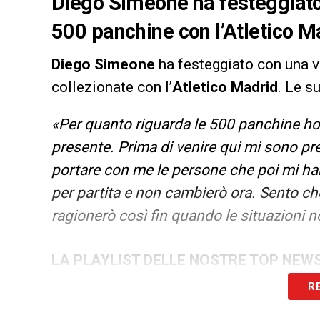
Diego Simeone ha festeggiato c
500 panchine con l’Atletico Ma
Diego Simeone
ha festeggiato con una vi
collezionate con l’
Atletico Madrid
. Le s
«Per quanto riguarda le 500 panchine ho
presente. Prima di venire qui mi sono p
portare con me le persone che poi mi 
per partita e non cambierò ora. Sento che
ragionerò così fin quando le situazioni no
LA PLAYLIST DELLE NOSTRE TOP NEW
R