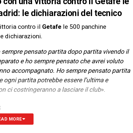
on una vittoria contro il Getafe le
drid: le dichiarazioni del tecnico
ttoria contro il
Getafe
le 500 panchine
ue dichiarazioni.
 sempre pensato partita dopo partita vivendo il
reparato e ho sempre pensato che avrei voluto
hanno accompagnato. Ho sempre pensato partita
 ogni partita potrebbe essere l’ultima e
n ci costringeranno a lasciare il club
».
S
EAD MORE