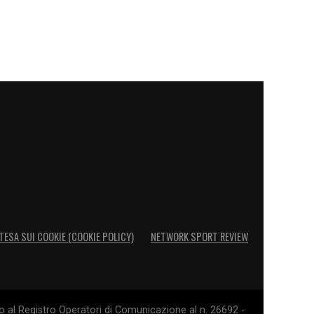
TESA SUI COOKIE (COOKIE POLICY)
NETWORK SPORT REVIEW
o al Registro Operatori di Comunicazione al n. 26692 -