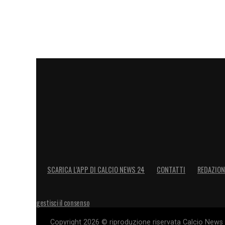
SCARICA L’APP DI CALCIO NEWS 24
CONTATTI
REDAZION
gestisci il consenso
Copyright 2026 © riproduzione riservata Calcio News 2