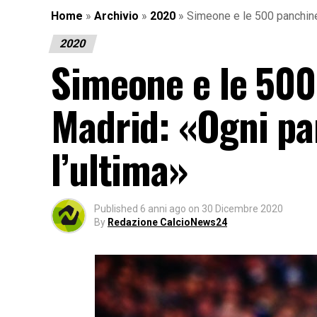
Home
»
Archivio
»
2020
»
Simeone e le 500 panchine 
2020
Simeone e le 500 
Madrid: «Ogni pa
l’ultima»
Published
6 anni ago
on
30 Dicembre 2020
By
Redazione CalcioNews24