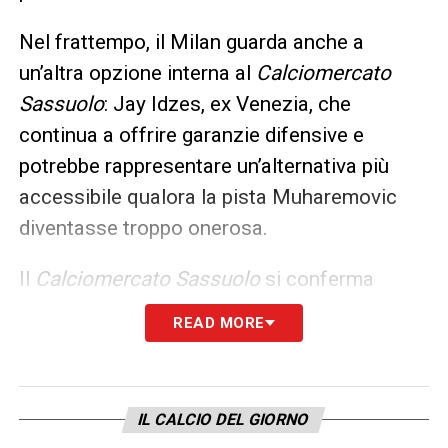
Nel frattempo, il Milan guarda anche a
un’altra opzione interna al
Calciomercato
Sassuolo
: Jay Idzes, ex Venezia, che
continua a offrire garanzie difensive e
potrebbe rappresentare un’alternativa più
accessibile qualora la pista Muharemovic
diventasse troppo onerosa.
Il
Calciomercato Sassuolo
si conferma
dunque uno dei più vivaci dell’intero
READ MORE
panorama italiano, destinato a movimentare
le prossime settimane delle grandi del Nord.
IL CALCIO DEL GIORNO
LEGGI ANCHE LE ULTIME DI SERIE A