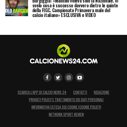
Bargiggia: «Mancini voleva solo la Nazionale. Vi
svelo cosa è successo davvero dietro le quinte
della FIGC. Campionato Primavera male del
calcio italiano» ESCLUSIVA e VIDEO
SCARICA L’APP DI CALCIO NEWS 24
CONTATTI
REDAZIONE
PRIVACY POLICY E TRATTAMENTO DEI DATI PERSONALI
INFORMATIVA ESTESA SUI COOKIE (COOKIE POLICY)
NETWORK SPORT REVIEW