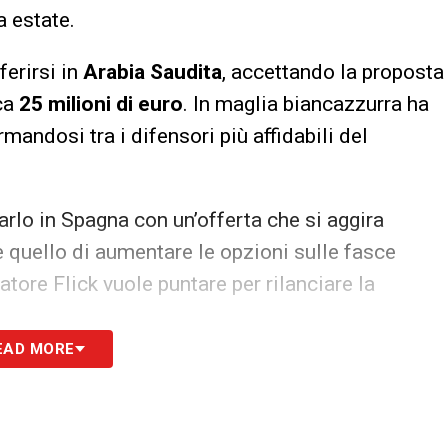
a estate.
ferirsi in
Arabia Saudita
, accettando la proposta
rca
25 milioni di euro
. In maglia biancazzurra ha
mandosi tra i difensori più affidabili del
arlo in Spagna con un’offerta che si aggira
 è quello di aumentare le opzioni sulle fasce
atore Flick vuole puntare per rilanciare la
EAD MORE
, ma la volontà del calciatore potrebbe fare la
 Barcellona e non ha mai escluso un ritorno in
cretizzasse, rappresenterebbe un
colpo di