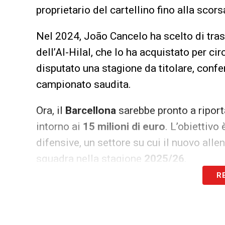
proprietario del cartellino fino alla scors
Nel 2024, João Cancelo ha scelto di tras
dell’Al-Hilal, che lo ha acquistato per ci
disputato una stagione da titolare, confer
campionato saudita.
Ora, il
Barcellona
sarebbe pronto a riport
intorno ai
15 milioni di euro
. L’obiettivo
difensive, un settore su cui il nuovo allen
squadra nella stagione
2025/26
.
R
L’operazione è ancora in fase esplorativa
differenza: Cancelo si era trovato bene a
blaugrana. La trattativa, qualora si con