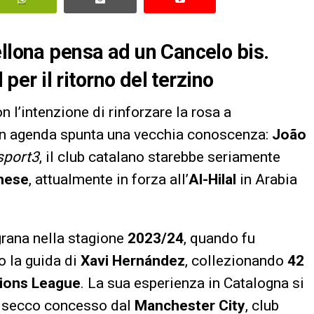
ellona pensa ad un Cancelo bis.
 per il ritorno del terzino
 l’intenzione di rinforzare la rosa a
i in agenda spunta una vecchia conoscenza:
João
sport3
, il club catalano starebbe seriamente
ghese
, attualmente in forza all’
Al-Hilal
in Arabia
grana nella stagione
2023/24
, quando fu
o la guida di
Xavi Hernández
, collezionando
42
ions League
. La sua esperienza in Catalogna si
to secco concesso dal
Manchester City
, club