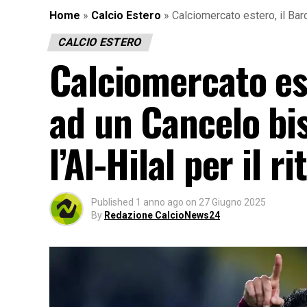
Home
»
Calcio Estero
»
Calciomercato estero, il Barc
CALCIO ESTERO
Calciomercato es
ad un Cancelo bis
l’Al-Hilal per il r
Published
1 anno ago
on
27 Giugno 2025
By
Redazione CalcioNews24