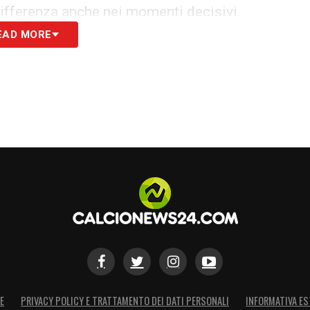
 differenza anche nei momenti decisivi.
EAD MORE
ere ufficializzata nei prossimi giorni, con
 le visite mediche e firmare il contratto. I
a resi noti, ma si parla di un’intesa su base
 agli standard MLS, reso possibile anche dalla
sta in Italia.
logna
manda un messaggio chiaro alle rivali: i
he in Europa e sono pronti a investire in
be essere solo il primo di una serie di colpi in
mente la squadra.
S
E
PRIVACY POLICY E TRATTAMENTO DEI DATI PERSONALI
INFORMATIVA ES