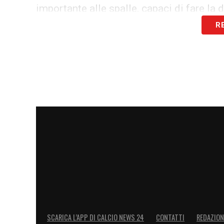
importante alle spalle, capaci di fare la
R
Non è escluso che l’operazione possa ess
Bernardeschi atteso in città per sostenere
dettagli dell’accordo non sono stati ancor
pluriennale con ingaggio ridotto rispetto
volontà del giocatore di tornare protagoni
Con questo innesto, il
calciomercato Bo
rossoblù vogliono essere protagonisti anc
esperienza e qualità. Bernardeschi potreb
entrata destinati a far crescere ulterior
LA PLAYLIST DELLE NOSTRE TOP NEW
SCARICA L’APP DI CALCIO NEWS 24
CONTATTI
REDAZION