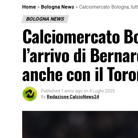
Home
»
Bologna News
»
Calciomercato Bologna, tutto
BOLOGNA NEWS
Calciomercato Bo
l’arrivo di Berna
anche con il Toro
Published
1 anno ago
on
4 Luglio 2025
By
Redazione CalcioNews24