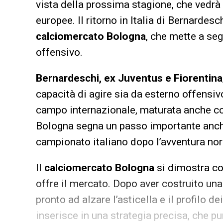
vista della prossima stagione, che vedr
europee. Il ritorno in Italia di Bernardesc
calciomercato Bologna
, che mette a seg
offensivo.
Bernardeschi, ex Juventus e Fiorentina
capacità di agire sia da esterno offensivo
campo internazionale, maturata anche co
Bologna segna un passo importante anche 
campionato italiano dopo l’avventura no
Il
calciomercato Bologna
si dimostra cos
offre il mercato. Dopo aver costruito una 
pronto ad alzare l’asticella e il profilo de
inserisce in una strategia precisa, che pu