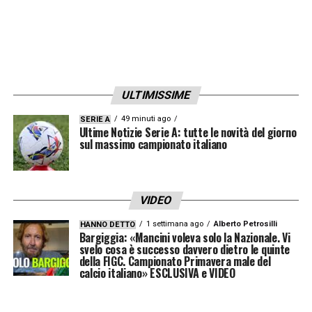
garantito rendimento e affidabilità. Tuttavia,
per evitare rischi futuri, il Bologna dovrà
iniziare a programmare i colloqui per un
eventuale rinnovo già nelle prossime
settimane.
ULTIMISSIME
Le
prossime mosse
49 minuti ago
della dirigenza saranno
SERIE A
Ultime Notizie Serie A: tutte le novità del giorno
decisive per dare continuità al progetto e
sul massimo campionato italiano
mantenere un equilibrio tra esperienza,
qualità e sostenibilità economica.
VIDEO
1 settimana ago
Alberto Petrosilli
HANNO DETTO
LA PLAYLIST DELLE NOSTRE TOP NEWS
Bargiggia: «Mancini voleva solo la Nazionale. Vi
svelo cosa è successo davvero dietro le quinte
della FIGC. Campionato Primavera male del
calcio italiano» ESCLUSIVA e VIDEO