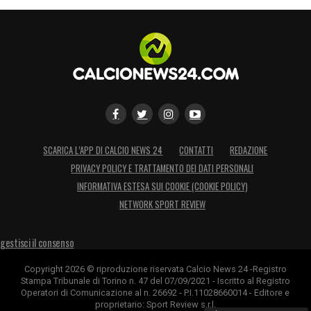
SCARICA L’APP DI CALCIO NEWS 24
CONTATTI
REDAZIONE
PRIVACY POLICY E TRATTAMENTO DEI DATI PERSONALI
INFORMATIVA ESTESA SUI COOKIE (COOKIE POLICY)
NETWORK SPORT REVIEW
gestisci il consenso
Copyright 2026 © riproduzione riservata Calcio News 24 -Registro
Stampa Tribunale di Torino n. 47 del 07/09/2021 - Iscritto al Registro
Operatori di Comunicazione al n. 26692 - P.I.11028660014 - Editore e
proprietario: Sport Review s.r.l.