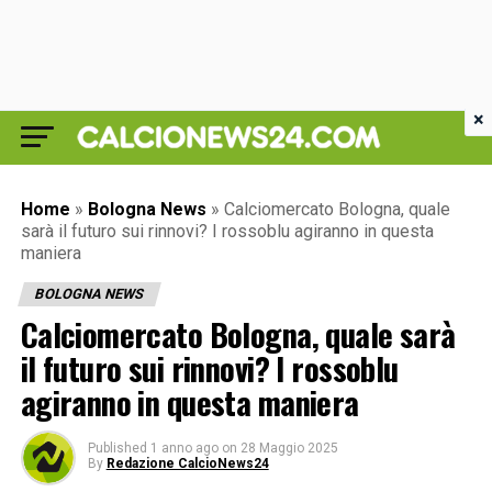
×
Home
»
Bologna News
»
Calciomercato Bologna, quale
sarà il futuro sui rinnovi? I rossoblu agiranno in questa
maniera
BOLOGNA NEWS
Calciomercato Bologna, quale sarà
il futuro sui rinnovi? I rossoblu
agiranno in questa maniera
Published
1 anno ago
on
28 Maggio 2025
By
Redazione CalcioNews24