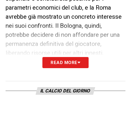
parametri economici del club, e la Roma
avrebbe già mostrato un concreto interesse
nei suoi confronti. Il Bologna, quindi,
potrebbe decidere di non affondare per una
permanenza definitiva del giocatore,
liberando risorse utili per altri innesti.
READ MORE
Oltre alle scadenze imminenti, la società
dovrà affrontare anche la questione legata
ai contratti in scadenza nel 2026 di due
IL CALCIO DEL GIORNO
figure chiave dello spogliatoio
: il portiere
Lukasz Skorupski e il centrocampista Remo
Freuler. Entrambi sono considerati
importanti per il progetto tecnico e hanno