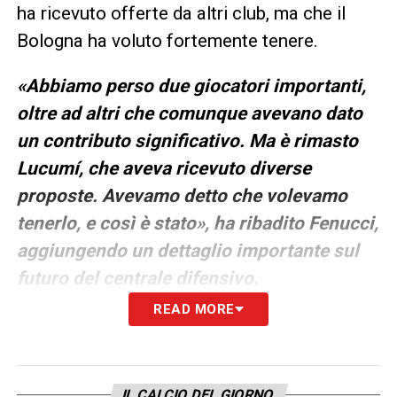
ha ricevuto offerte da altri club, ma che il
Bologna ha voluto fortemente tenere.
«Abbiamo perso due giocatori importanti,
oltre ad altri che comunque avevano dato
un contributo significativo. Ma è rimasto
Lucumí, che aveva ricevuto diverse
proposte. Avevamo detto che volevamo
tenerlo, e così è stato», ha ribadito Fenucci,
aggiungendo un dettaglio importante sul
futuro del centrale difensivo.
READ MORE
«Quando tornerà dagli impegni con la
Nazionale, parleremo con lui di un
eventuale rinnovo di contratto. L’idea è
IL CALCIO DEL GIORNO