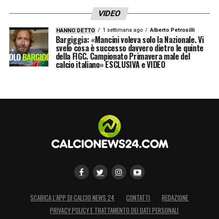
alle tentazioni inglesi, puntando sulla
VIDEO
stabilità difensiva.
1 settimana ago
Alberto Petrosilli
HANNO DETTO
Bargiggia: «Mancini voleva solo la Nazionale. Vi
svelo cosa è successo davvero dietro le quinte
LA PLAYLIST DELLE NOSTRE TOP NEWS
della FIGC. Campionato Primavera male del
calcio italiano» ESCLUSIVA e VIDEO
SCARICA L’APP DI CALCIO NEWS 24
CONTATTI
REDAZIONE
PRIVACY POLICY E TRATTAMENTO DEI DATI PERSONALI