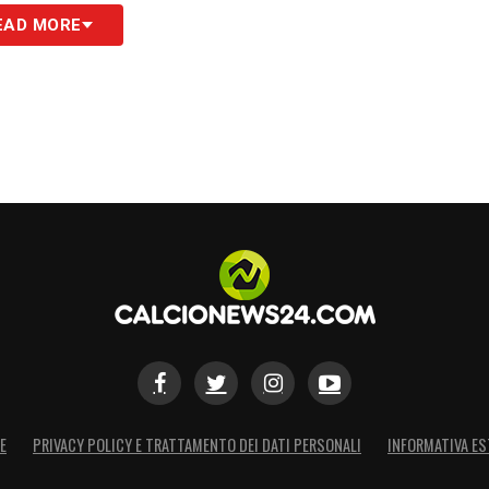
rte su Lennon Miller, consapevole che il profilo
EAD MORE
iovani di talento, da far crescere in un contesto
zione Ferguson, i rossoblù sperano di poter
 potrebbero essere decisive per l’assalto finale.
S
E
PRIVACY POLICY E TRATTAMENTO DEI DATI PERSONALI
INFORMATIVA ES