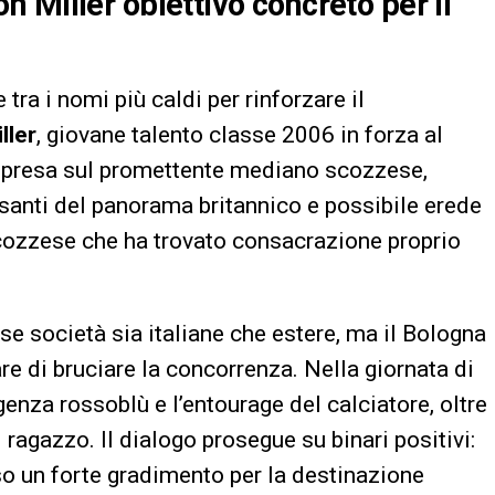
 Miller obiettivo concreto per il
e tra i nomi più caldi per rinforzare il
ller
, giovane talento classe 2006 in forza al
la presa sul promettente mediano scozzese,
ssanti del panorama britannico e possibile erede
scozzese che ha trovato consacrazione proprio
erse società sia italiane che estere, ma il Bologna
e di bruciare la concorrenza. Nella giornata di
rigenza rossoblù e l’entourage del calciatore, oltre
 ragazzo. Il dialogo prosegue su binari positivi:
so un forte gradimento per la destinazione