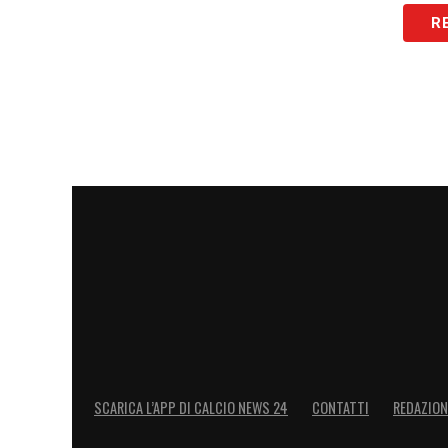
Il
calciomercato Bologna
punta quindi fo
R
rispecchia le linee guida della società: g
competitivo. Dopo il successo dell’opera
ripetere un colpo simile. Le prossime ore
LA PLAYLIST DELLE NOSTRE TOP NEW
SCARICA L’APP DI CALCIO NEWS 24
CONTATTI
REDAZION