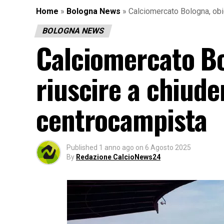
Home
»
Bologna News
»
Calciomercato Bologna, obi
BOLOGNA NEWS
Calciomercato Bo
riuscire a chiud
centrocampista
Published
1 anno ago
on
6 Agosto 2025
By
Redazione CalcioNews24