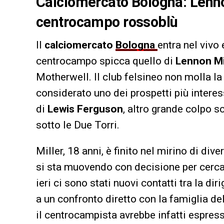
Calciomercato Bologna: Lennon
centrocampo rossoblù
Il
calciomercato
Bologna
entra nel vivo 
centrocampo spicca quello di
Lennon Mi
Motherwell. Il club felsineo non molla 
considerato uno dei prospetti più intere
di
Lewis Ferguson
, altro grande colpo 
sotto le Due Torri.
Miller, 18 anni, è finito nel mirino di div
si sta muovendo con decisione per cercar
ieri ci sono stati nuovi contatti tra la di
a un confronto diretto con la famiglia del
il centrocampista avrebbe infatti espres