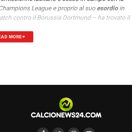
 e Champions League e proprio al suo
esordio
in
ch contro il Borussia Dortmund – ha trovato il
EAD MORE
ura!”.
 le novità del giorno
S