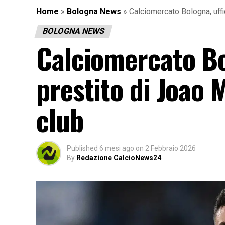
Home
»
Bologna News
»
Calciomercato Bologna, uffic
BOLOGNA NEWS
Calciomercato Bol
prestito di Joao M
club
Published
6 mesi ago
on
2 Febbraio 2026
By
Redazione CalcioNews24