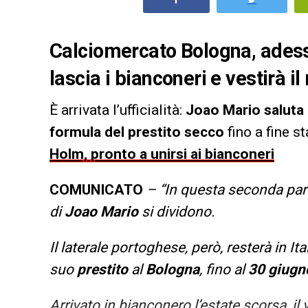
Calciomercato Bologna, adesso 
lascia i bianconeri e vestirà il
È arrivata l’ufficialità:
Joao Mario saluta l
formula del prestito secco
fino a fine 
Holm, pronto a unirsi ai bianconeri
COMUNICATO
– “In questa seconda part
di
Joao Mario
si dividono.
Il laterale portoghese, però, resterà in Italia
suo
prestito
al
Bologna
, fino al
30 giugn
Arrivato in bianconero l’estate scorsa, i