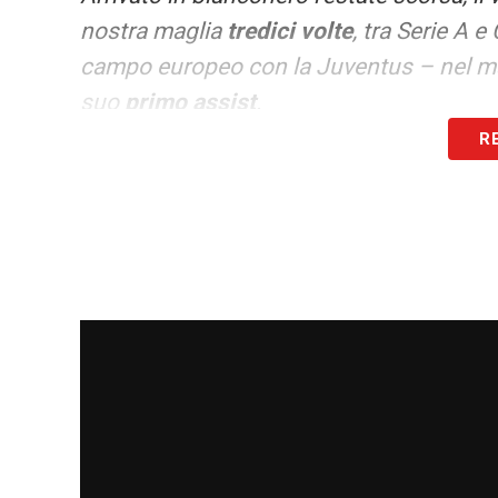
nostra maglia
tredici volte
, tra Serie A
campo europeo con la Juventus – nel mat
suo
primo assist
.
R
In bocca al lupo per questa nuova avvent
Ultime notizie Calciomercato LIVE: tutte
LA PLAYLIST DELLE NOSTRE TOP NEW