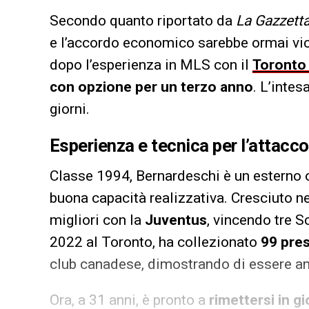
Secondo quanto riportato da
La Gazzetta
e l’accordo economico sarebbe ormai vic
dopo l’esperienza in MLS con il
Toronto
con opzione per un terzo anno
. L’inte
giorni.
Esperienza e tecnica per l’attacc
Classe 1994, Bernardeschi è un esterno o
buona capacità realizzativa. Cresciuto n
migliori con la
Juventus
, vincendo tre S
2022 al Toronto, ha collezionato
99 pres
club canadese, dimostrando di essere a
Ora, a 31 anni, è pronto a
rimettersi in g