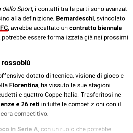
 dello Sport
, i contatti tra le parti sono avanzati
ino alla definizione.
Bernardeschi
, svincolato
 FC
, avrebbe accettato un
contratto biennale
sa potrebbe essere formalizzata già nei prossimi
o rossoblù
ffensivo dotato di tecnica, visione di gioco e
ella
Fiorentina
, ha vissuto le sue stagioni
cudetti e quattro Coppe Italia. Trasferitosi nel
enze e 26 reti
in tutte le competizioni con il
ncora competitivo.
ioco in Serie A
, con un ruolo che potrebbe