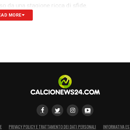
so da una stagione ricca di sfide.
EAD MORE
ienza
resenterebbe un innesto ideale: un giocatore
 di garantire
profondità e soluzioni offensive
suo ritorno in Italia aggiungerebbe esperienza
nsolidarsi tra le prime squadre del campionato
.
ntanto, il Bologna comincia a delineare un mercato
escita del club.
S
E
PRIVACY POLICY E TRATTAMENTO DEI DATI PERSONALI
INFORMATIVA ES