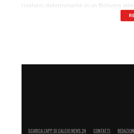
rivelarsi determinante in un Bologna atte
R
Italiano punta su qualità ed esper
Per Vincenzo Italiano, Bernardeschi rapp
esperto, abituato alla pressione e capace
sia come titolare che da subentrante. Il 
internazionale a una rosa che punta a
co
Ulteriori sviluppi sono attesi a breve. I
ambizioso, in linea con gli obiettivi di cr
LA PLAYLIST DELLE NOSTRE TOP NEW
SCARICA L’APP DI CALCIO NEWS 24
CONTATTI
REDAZION