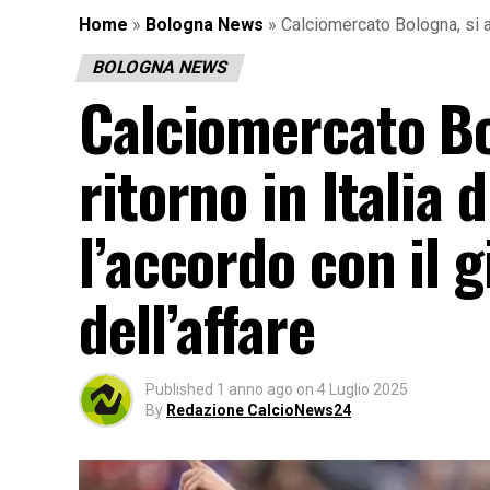
Home
»
Bologna News
»
Calciomercato Bologna, si avv
BOLOGNA NEWS
Calciomercato Bol
ritorno in Italia
l’accordo con il g
dell’affare
Published
1 anno ago
on
4 Luglio 2025
By
Redazione CalcioNews24