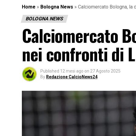
Home
»
Bologna News
»
Calciomercato Bologna, la d
BOLOGNA NEWS
Calciomercato Bol
nei confronti di 
Published
12 mesi ago
on
27 Agosto 2025
By
Redazione CalcioNews24