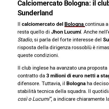
Calciomercato Bologna: il clu
Sunderland
Il
calciomercato del
Bologna
continua a
resta quello di
Jhon Lucumí
. Anche nell
Stadio
, si parla del forte interesse del
Su
risposta della dirigenza rossoblù è rima
queste condizioni.
Il club inglese ha avanzato una proposta 
contratto da
3 milioni di euro netti a st
difensore. Tuttavia, il
Bologna
ha deciso 
stabilità tecnica della squadra. Il quotid
così o Lucumí”
, a indicare chiaramente l