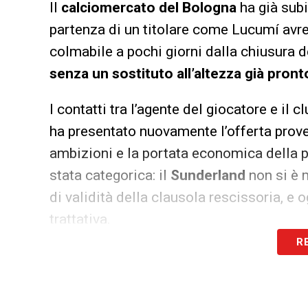
Il
calciomercato del Bologna
ha già subi
partenza di un titolare come Lucumí avre
colmabile a pochi giorni dalla chiusura de
senza un sostituto all’altezza già pront
I contatti tra l’agente del giocatore e il 
ha presentato nuovamente l’offerta prov
ambizioni e la portata economica della p
stata categorica: il
Sunderland
non si è 
di validità della clausola rescissoria, e 
trattativa.
R
Anche lo stesso Lucumí, inizialmente tit
convinzione nelle ultime settimane, ma 
troppo tardi. Con il campionato alle port