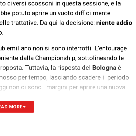
to diversi scossoni in questa sessione, e la
bbe potuto aprire un vuoto difficilmente
lle trattative. Da qui la decisione:
niente addio
o
.
club emiliano non si sono interrotti. L’entourage
eniente dalla Championship, sottolineando le
roposta. Tuttavia, la risposta del
Bologna
è
mosso per tempo, lasciando scadere il periodo
oggi non ci sono i margini per aprire una nuova
EAD MORE
ubante sul trasferimento, ha manifestato più
il cambiamento di atteggiamento è arrivato
e e il tempo per operare sul mercato agli