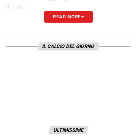
di euro.
READ MORE
Infine, il Bologna segue anche Amorim,
centrocampista brasiliano classe 2005
dell’Alverca, in Portogallo, cresciuto nel
IL CALCIO DEL GIORNO
vivaio del Fortaleza. Un altro tassello che
conferma la strategia rossoblù: investire sui
giovani per costruire basi solide e durature
per il futuro.
LA PLAYLIST DELLE NOSTRE TOP NEWS
ULTIMISSIME