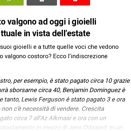
 valgono ad oggi i gioielli
tuale in vista dell’estate
 suoi gioielli e a tutte quelle voci che vedono
o valgono costoro? Ecco l’indiscrezione
stro, per esempio, è stato pagato circa 10 grazie
dovrà sborsarne circa 40, Benjamin Dominguez è
te tanto, Lewis Ferguson è stato pagato 3 e ora
 non c’è necessità di vendere. Crescita
to circa 7 all’Az Alkmaar e ora con un
o spostamento in mezzo di Jens Odgaard, in un