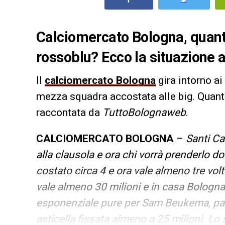
Calciomercato Bologna, quanto
rossoblu? Ecco la situazione at
Il
calciomercato Bologna
gira intorno ai
mezza squadra accostata alle big. Quant
raccontata da
TuttoBolognaweb
.
CALCIOMERCATO BOLOGNA
–
Santi Ca
alla clausola e ora chi vorrà prenderlo 
costato circa 4 e ora vale almeno tre vol
vale almeno 30 milioni e in casa Bologna
esponenziale pure per Sam Beukema, paga
asticella fissata almeno a 25 milioni. L