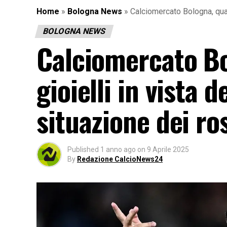
Home
»
Bologna News
»
Calciomercato Bologna, quan
BOLOGNA NEWS
Calciomercato Bo
gioielli in vista d
situazione dei ro
Published
1 anno ago
on
9 Aprile 2025
By
Redazione CalcioNews24