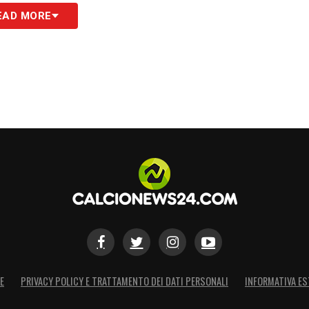
conda punta, ha fatto lievitare anche il suo valore.
EAD MORE
S
E
PRIVACY POLICY E TRATTAMENTO DEI DATI PERSONALI
INFORMATIVA ES