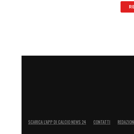
ruolo che balla tra il trequartista e la se
R
Pagato circa 4.5 ora ne vale almeno 15.
LA PLAYLIST DELLE NOSTRE TOP NEW
SCARICA L’APP DI CALCIO NEWS 24
CONTATTI
REDAZION