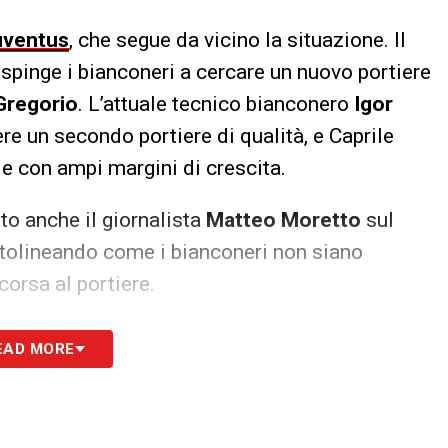
uventus
, che segue da vicino la situazione. Il
 spinge i bianconeri a cercare un nuovo portiere
Gregorio
. L’attuale tecnico bianconero
Igor
re un secondo portiere di qualità, e Caprile
 e con ampi margini di crescita.
to anche il giornalista
Matteo Moretto
sul
ttolineando come i bianconeri non siano
corsa al portiere.
cattare Caprile, dovrà fare i conti con l’interesse
EAD MORE
presto presentare un’offerta concreta. Le
portiere vestirà ancora la maglia rossoblù o sarà
rofilo?