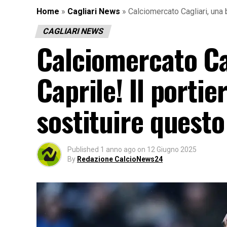
Home
»
Cagliari News
»
Calciomercato Cagliari, una 
CAGLIARI NEWS
Calciomercato Ca
Caprile! Il portie
sostituire questo
Published
1 anno ago
on
12 Giugno 2025
By
Redazione CalcioNews24