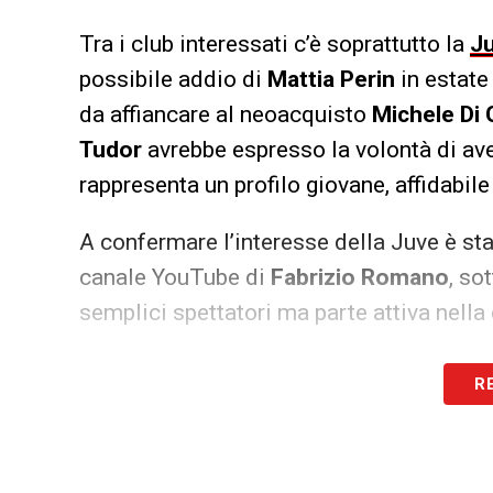
Tra i club interessati c’è soprattutto la
J
possibile addio di
Mattia Perin
in estate
da affiancare al neoacquisto
Michele Di 
Tudor
avrebbe espresso la volontà di ave
rappresenta un profilo giovane, affidabile
A confermare l’interesse della Juve è sta
canale YouTube di
Fabrizio Romano
, so
semplici spettatori ma parte attiva nella 
Il Cagliari, nonostante l’intenzione di ris
R
crescente della
Juventus
, che potrebbe 
prossime settimane saranno decisive: il 
protagonista di un trasferimento di alto p