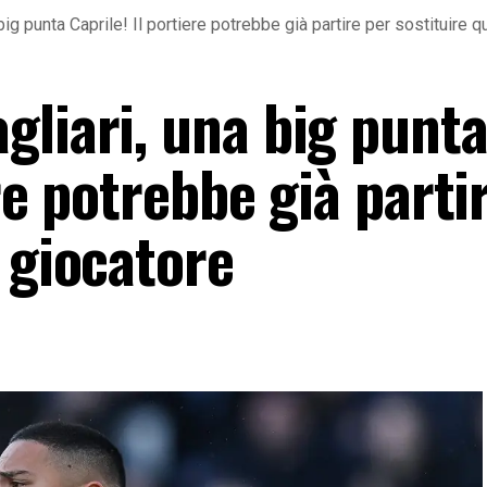
big punta Caprile! Il portiere potrebbe già partire per sostituire 
gliari, una big punt
re potrebbe già parti
 giocatore