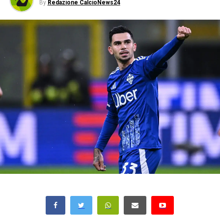
By
Redazione CalcioNews24