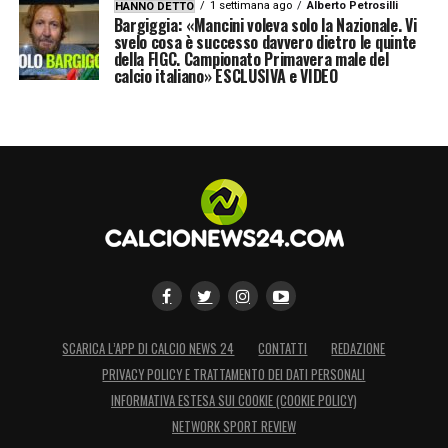
1 settimana ago
Alberto Petrosilli
HANNO DETTO
Bargiggia: «Mancini voleva solo la Nazionale. Vi
svelo cosa è successo davvero dietro le quinte
della FIGC. Campionato Primavera male del
calcio italiano» ESCLUSIVA e VIDEO
SCARICA L’APP DI CALCIO NEWS 24
CONTATTI
REDAZIONE
PRIVACY POLICY E TRATTAMENTO DEI DATI PERSONALI
INFORMATIVA ESTESA SUI COOKIE (COOKIE POLICY)
NETWORK SPORT REVIEW