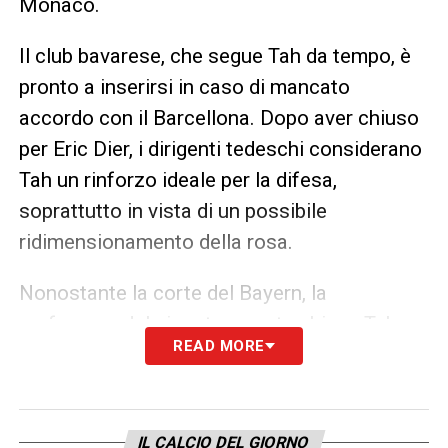
Monaco.
Il club bavarese, che segue Tah da tempo, è
pronto a inserirsi in caso di mancato
accordo con il Barcellona. Dopo aver chiuso
per Eric Dier, i dirigenti tedeschi considerano
Tah un rinforzo ideale per la difesa,
soprattutto in vista di un possibile
ridimensionamento della rosa.
Nonostante la corte del Bayern, la
preferenza del giocatore resta chiara: Tah
READ MORE
vuole il
Barcellona di Flick
, allenatore che
conosce bene dai tempi della nazionale
tedesca. Ora tutto dipende dalla capacità dei
IL CALCIO DEL GIORNO