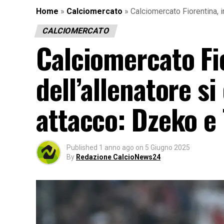
Home
»
Calciomercato
»
Calciomercato Fiorentina, in
CALCIOMERCATO
Calciomercato Fio
dell’allenatore si
attacco: Dzeko e 
Published
1 anno ago
on
5 Giugno 2025
By
Redazione CalcioNews24