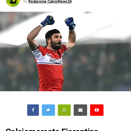
By
Redazione CalcioNews24