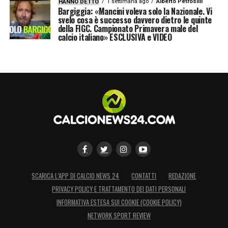
1 settimana ago
Alberto Petrosilli
HANNO DETTO
Bargiggia: «Mancini voleva solo la Nazionale. Vi
svelo cosa è successo davvero dietro le quinte
della FIGC. Campionato Primavera male del
calcio italiano» ESCLUSIVA e VIDEO
SCARICA L’APP DI CALCIO NEWS 24
CONTATTI
REDAZIONE
PRIVACY POLICY E TRATTAMENTO DEI DATI PERSONALI
INFORMATIVA ESTESA SUI COOKIE (COOKIE POLICY)
NETWORK SPORT REVIEW