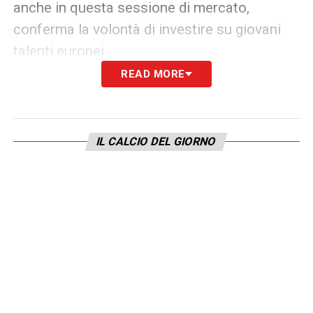
anche in questa sessione di mercato,
conferma la volontà di investire su giovani
talenti europei.
READ MORE
All’interno del
calciomercato Genoa
,
Gronbaek si inserisce come una pedina su
cui scommettere. Il suo profilo risponde
IL CALCIO DEL GIORNO
perfettamente alla filosofia rossoblù:
calciatori giovani, con margini di crescita e
desiderosi di rilanciarsi in un campionato
competitivo come la Serie A.
L’intesa tra le parti è ormai vicina. Restano
da limare gli ultimi dettagli burocratici prima
dell’annuncio ufficiale, ma il futuro di