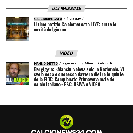
Gronbaek sembra ormai tracciato. Il
ULTIMISSIME
calciomercato Genoa
si prepara così a
mettere a segno un colpo in prospettiva, in
1 ora ago
CALCIOMERCATO
Ultime notizie Calciomercato LIVE: tutte le
attesa di ulteriori movimenti nei prossimi
novità del giorno
giorni.
VIDEO
LA PLAYLIST DELLE NOSTRE TOP NEWS
7 giorni ago
Alberto Petrosilli
HANNO DETTO
Bargiggia: «Mancini voleva solo la Nazionale. Vi
svelo cosa è successo davvero dietro le quinte
della FIGC. Campionato Primavera male del
calcio italiano» ESCLUSIVA e VIDEO