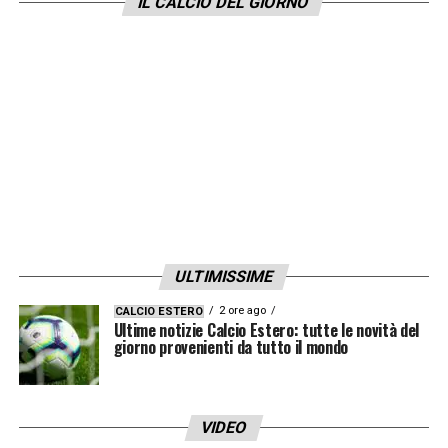
IL CALCIO DEL GIORNO
mantenendo l’equilibrio economico. Le
prossime settimane saranno decisive per
capire il futuro di Messias e per eventuali
nuovi innesti.
LA PLAYLIST DELLE NOSTRE TOP NEWS
ULTIMISSIME
2 ore ago
CALCIO ESTERO
Ultime notizie Calcio Estero: tutte le novità del
giorno provenienti da tutto il mondo
VIDEO