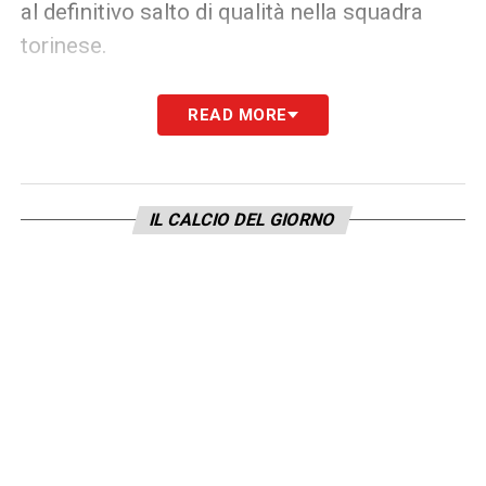
al definitivo salto di qualità nella squadra
torinese.
Ecco perché l’opzione Bologna
READ MORE
rappresenterebbe un’opportunità
interessante, sia per Perin che per il club. Il
portiere è ancora nel pieno della maturità
IL CALCIO DEL GIORNO
calcistica e ha voglia di rimettersi in gioco.
Ma affinché la pista diventi concreta, sarà
necessario un incastro perfetto tra uscite,
equilibri interni e volontà reciproche.
Per ora, dunque, resta solo un’ipotesi sul
tavolo del
calciomercato Bologna
. Ma in
un’estate che promette sorprese, anche