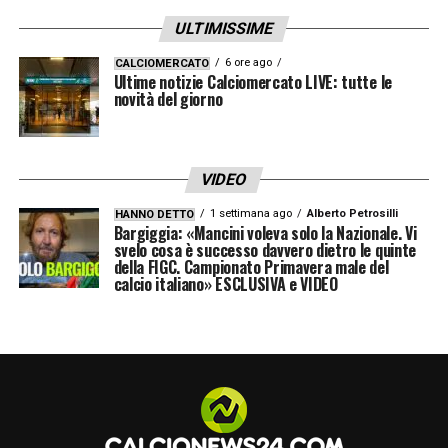
questa pista non va del tutto esclusa.
ULTIMISSIME
LA PLAYLIST DELLE NOSTRE TOP NEWS
6 ore ago
CALCIOMERCATO
Ultime notizie Calciomercato LIVE: tutte le
novità del giorno
VIDEO
1 settimana ago
Alberto Petrosilli
HANNO DETTO
Bargiggia: «Mancini voleva solo la Nazionale. Vi
svelo cosa è successo davvero dietro le quinte
della FIGC. Campionato Primavera male del
calcio italiano» ESCLUSIVA e VIDEO