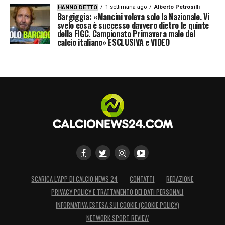
1 settimana ago
Alberto Petrosilli
HANNO DETTO
Bargiggia: «Mancini voleva solo la Nazionale. Vi
svelo cosa è successo davvero dietro le quinte
della FIGC. Campionato Primavera male del
calcio italiano» ESCLUSIVA e VIDEO
SCARICA L’APP DI CALCIO NEWS 24
CONTATTI
REDAZIONE
PRIVACY POLICY E TRATTAMENTO DEI DATI PERSONALI
INFORMATIVA ESTESA SUI COOKIE (COOKIE POLICY)
NETWORK SPORT REVIEW