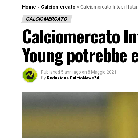
Home
»
Calciomercato
»
Calciomercato Inter, il fu
CALCIOMERCATO
Calciomercato Int
Young potrebbe e
Published
5 anni ago
on
8 Maggio 2021
By
Redazione CalcioNews24