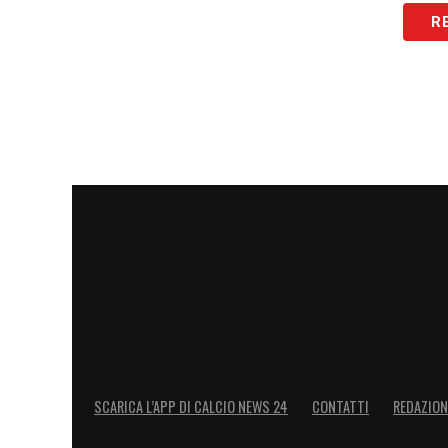
R
SCARICA L’APP DI CALCIO NEWS 24
CONTATTI
REDAZION