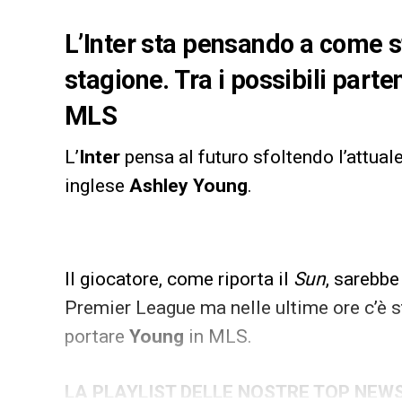
L’Inter sta pensando a come sf
stagione. Tra i possibili parte
MLS
L’
Inter
pensa al futuro sfoltendo l’attuale
inglese
Ashley Young
.
Il giocatore, come riporta il
Sun
, sarebbe
Premier League ma nelle ultime ore c’è st
portare
Young
in MLS.
LA PLAYLIST DELLE NOSTRE TOP NEW