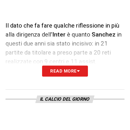
Il dato che fa fare qualche riflessione in più
alla dirigenza dell’
Inter
è quanto
Sanchez
in
questi due anni sia stato incisivo: in 21
partite da titolare a preso parte a 20 reti
realizzate con 9 centri e 11 assist.
READ MORE
LA PLAYLIST DELLE NOSTRE TOP NEWS
IL CALCIO DEL GIORNO