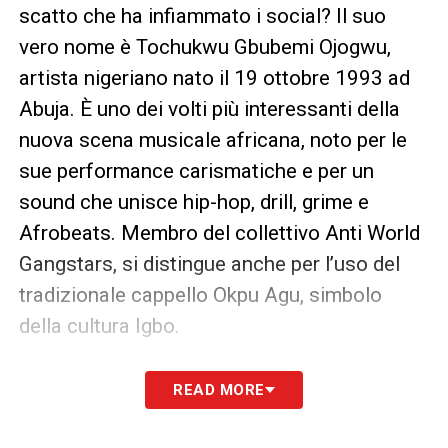
scatto che ha infiammato i social? Il suo
vero nome è Tochukwu Gbubemi Ojogwu,
artista nigeriano nato il 19 ottobre 1993 ad
Abuja. È uno dei volti più interessanti della
nuova scena musicale africana, noto per le
sue performance carismatiche e per un
sound che unisce hip-hop, drill, grime e
Afrobeats. Membro del collettivo Anti World
Gangstars, si distingue anche per l’uso del
tradizionale cappello Okpu Agu, simbolo
della cultura Igbo.
Odumodublvck è molto più di un rapper: è un
READ MORE
narratore urbano che attraverso la sua
musica racconta le sfide sociali e quotidiane