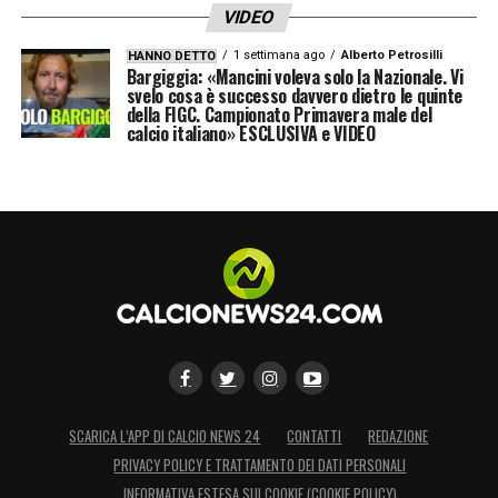
VIDEO
1 settimana ago
Alberto Petrosilli
HANNO DETTO
Bargiggia: «Mancini voleva solo la Nazionale. Vi
svelo cosa è successo davvero dietro le quinte
della FIGC. Campionato Primavera male del
calcio italiano» ESCLUSIVA e VIDEO
LA PLAYLIST DELLE NOSTRE TOP NEWS
SCARICA L’APP DI CALCIO NEWS 24
CONTATTI
REDAZIONE
PRIVACY POLICY E TRATTAMENTO DEI DATI PERSONALI
INFORMATIVA ESTESA SUI COOKIE (COOKIE POLICY)