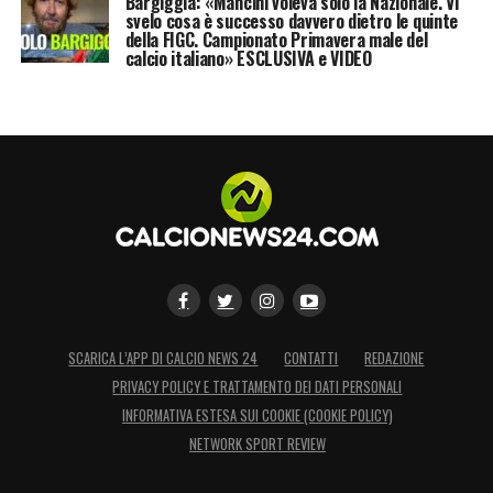
Bargiggia: «Mancini voleva solo la Nazionale. Vi
svelo cosa è successo davvero dietro le quinte
della FIGC. Campionato Primavera male del
calcio italiano» ESCLUSIVA e VIDEO
SCARICA L’APP DI CALCIO NEWS 24
CONTATTI
REDAZIONE
PRIVACY POLICY E TRATTAMENTO DEI DATI PERSONALI
INFORMATIVA ESTESA SUI COOKIE (COOKIE POLICY)
NETWORK SPORT REVIEW