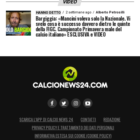
VIDEO
2 settimane ago
Alberto Petrosilli
HANNO DETTO
Bargiggia: «Mancini voleva solo la Nazionale. Vi
svelo cosa è successo davvero dietro le quinte
della FIGC. Campionato Primavera male del
calcio italiano» ESCLUSIVA e VIDEO
SCARICA L’APP DI CALCIO NEWS 24
CONTATTI
REDAZIONE
PRIVACY POLICY E TRATTAMENTO DEI DATI PERSONALI
INFORMATIVA ESTESA SUI COOKIE (COOKIE POLICY)