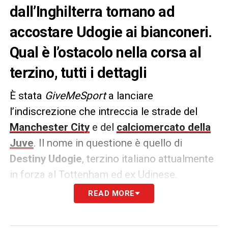
dall’Inghilterra tornano ad
accostare Udogie ai bianconeri.
Qual è l’ostacolo nella corsa al
terzino, tutti i dettagli
È stata
GiveMeSport
a lanciare
l’indiscrezione che intreccia le strade del
Manchester City
e del
calciomercato della
Juve
. Il nome in questione è quello di
Destiny Udogie
, terzino italiano attualmente
in forza al Tottenham ed ex Udinese.
READ MORE
Con i
bianconeri
che sarebbero
tornati in
corsa
, si legge, per
riportarlo in Serie A
,