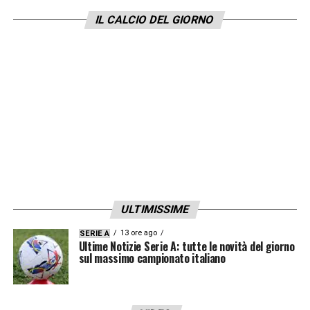
occhio alla concorrenza dei
Citizens
, forti
IL CALCIO DEL GIORNO
sulle sue tracce nel caso in cui dovessero
abbandonare la pista
Andrea Cambiaso
.
L’asse Torino-Manchester è pronto ad
infuocarsi in vista dell’estate.
LA PLAYLIST DELLE NOSTRE TOP NEWS
ULTIMISSIME
13 ore ago
SERIE A
Ultime Notizie Serie A: tutte le novità del giorno
sul massimo campionato italiano