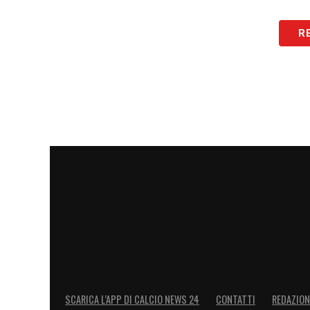
Nel corso della stagione il terzino tedes
R
confermandosi una risorsa affidabile nell
dipenderà dalle offerte che arriveranno s
possibilità concreta, l’estate un’alternat
lo spiraglio aperto dal club tedesco pot
di mercato.
LA PLAYLIST DELLE NOSTRE TOP NEW
SCARICA L’APP DI CALCIO NEWS 24
CONTATTI
REDAZION