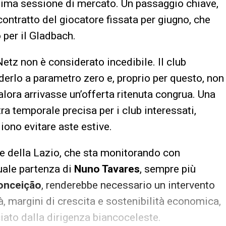
sima sessione di mercato. Un passaggio chiave,
contratto del giocatore fissata per giugno, che
 per il Gladbach.
etz non è considerato incedibile. Il club
derlo a parametro zero e, proprio per questo, non
lora arrivasse un’offerta ritenuta congrua. Una
a temporale precisa per i club interessati,
iono evitare aste estive.
se della Lazio, che sta monitorando con
tuale partenza di
Nuno Tavares
, sempre più
onceição
, renderebbe necessario un intervento
à, margini di crescita e sostenibilità economica,
ciato dalla dirigenza biancoceleste.