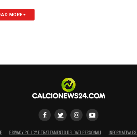
co ha collezionato 13 presenze e un assist,
EAD MORE
e rotazioni del Gladbach. Ora il suo futuro
ul tavolo di Schröder: gennaio resta una
iva già scritta. La Lazio osserva, consapevole che
rebbe presto trasformarsi in una vera occasione
S
E
PRIVACY POLICY E TRATTAMENTO DEI DATI PERSONALI
INFORMATIVA ES