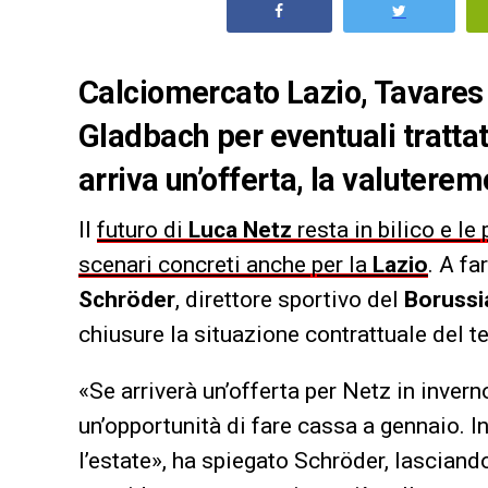
Calciomercato Lazio, Tavares v
Gladbach per eventuali trattat
arriva un’offerta, la valuterem
Il
futuro di
Luca Netz
resta in bilico e l
scenari concreti anche per la
Lazio
. A f
Schröder
, direttore sportivo del
Boruss
chiusure la situazione contrattuale del t
«Se arriverà un’offerta per Netz in inver
un’opportunità di fare cassa a gennaio. I
l’estate», ha spiegato Schröder, lasciand