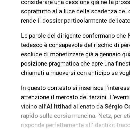
considerare una cessione già nella pros
soprattutto alla luce della scadenza del 
rende il dossier particolarmente delicato
Le parole del dirigente confermano che N
tedesco è consapevole del rischio di per
esclude di monetizzare già a gennaio qua
posizione pragmatica che apre una finestr
chiamati a muoversi con anticipo se vogl
In questo contesto si inserisce l’interes
attenzione il mercato dei terzini. L’even
vicino all’
Al Ittihad
allenato da
Sérgio C
rapido sulla corsia mancina. Netz, per et
risponde perfettamente all’identikit trac