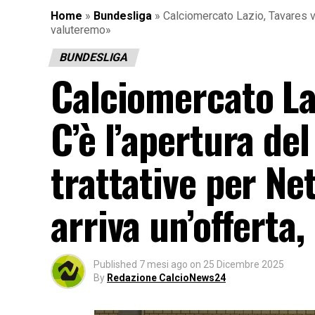
Home
»
Bundesliga
»
Calciomercato Lazio, Tavares ver
valuteremo»
BUNDESLIGA
Calciomercato Laz
C’è l’apertura de
trattative per Net
arriva un’offerta
Published
7 mesi ago
on
25 Dicembre 2025
By
Redazione CalcioNews24