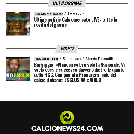
ULTIMISSIME
2 ore ago
CALCIOMERCATO
LA PLAYLIST DELLE NOSTRE TOP NEWS
Ultime notizie Calciomercato LIVE: tutte le
novità del giorno
VIDEO
5 giorni ago
Alberto Petrosilli
HANNO DETTO
Bargiggia: «Mancini voleva solo la Nazionale. Vi
svelo cosa è successo davvero dietro le quinte
della FIGC. Campionato Primavera male del
calcio italiano» ESCLUSIVA e VIDEO