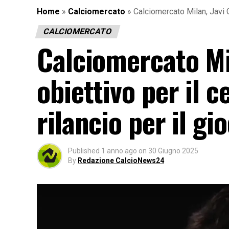
Home
»
Calciomercato
»
Calciomercato Milan, Javi G
CALCIOMERCATO
Calciomercato Mi
obiettivo per il 
rilancio per il gi
Published
1 anno ago
on
30 Giugno 2025
By
Redazione CalcioNews24