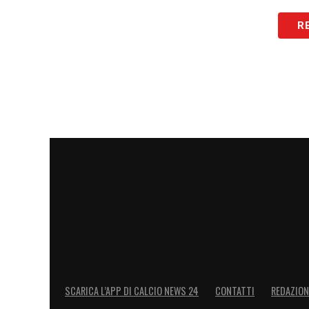
I prossimi giorni saranno determinanti. Il
R
superare la resistenza del Valencia e po
restano in attesa, con la speranza che il
del centrocampo milanista.
LA PLAYLIST DELLE NOSTRE TOP NEW
SCARICA L’APP DI CALCIO NEWS 24
CONTATTI
REDAZION