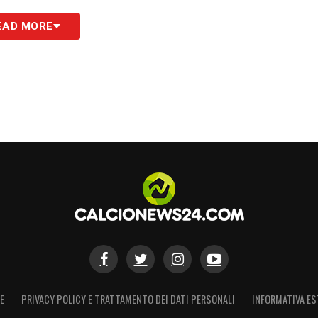
 Milan è pronto a rilanciare, nella speranza di
EAD MORE
rtare
Javi Guerra a San Siro
. I tifosi rossoneri
 giovane spagnolo possa diventare il nuovo faro
S
E
PRIVACY POLICY E TRATTAMENTO DEI DATI PERSONALI
INFORMATIVA ES