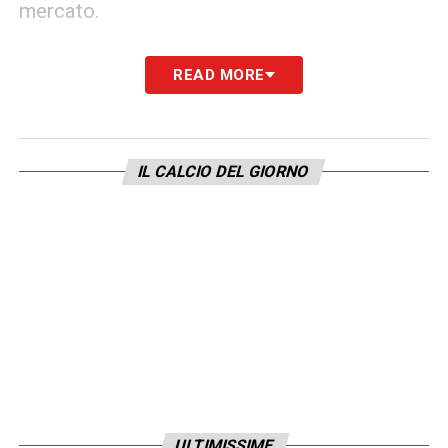
mercato.
Con il
calciomercato Milan 2025/2026
in
READ MORE
pieno fermento, questa operazione si
conferma tra le più attese. I tifosi sperano
nel lieto fine per vedere presto il
IL CALCIO DEL GIORNO
centrocampista svizzero con la maglia
rossonera, pronto a dare un contributo
decisivo nella corsa ai vertici della Serie A e
nelle competizioni europee.
LA PLAYLIST DELLE NOSTRE TOP NEWS
ULTIMISSIME