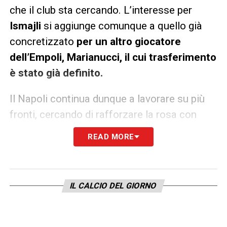
che il club sta cercando. L’interesse per
Ismajli
si aggiunge comunque a quello già
concretizzato
per un altro giocatore
dell’Empoli, Marianucci, il cui trasferimento
è stato già definito.
Il Napoli continua dunque a lavorare su più
fronti, cercando di rafforzare la rosa con
innesti mirati, in vista di una stagione che si
READ MORE
preannuncia ricca di aspettative.
LA PLAYLIST DELLE NOSTRE TOP NEWS
IL CALCIO DEL GIORNO