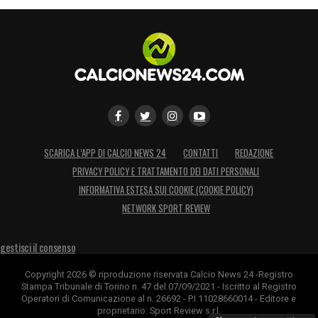
SCARICA L’APP DI CALCIO NEWS 24
CONTATTI
REDAZIONE
PRIVACY POLICY E TRATTAMENTO DEI DATI PERSONALI
INFORMATIVA ESTESA SUI COOKIE (COOKIE POLICY)
NETWORK SPORT REVIEW
gestisci il consenso
Copyright 2026 © riproduzione riservata Calcio News 24 -Registro
Stampa Tribunale di Torino n. 47 del 07/09/2021 - Iscritto al Registro
Operatori di Comunicazione al n. 26692 - P.I.11028660014 - Editore e
proprietario: Sport Review s.r.l.