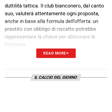
duttilità tattica. Il club bianconero, dal canto
suo, valuterà attentamente ogni proposta,
anche in base alla formula dell’offerta: un
prestito con obbligo di riscatto potrebbe
rappresentare la chiave per sbloccare la
trattativa.
READ MORE
Il
Calciomercato Napoli
, dunque, si muove
su binari strategici: prima la cessione di
Raspadori per fare cassa, poi l’affondo su
IL CALCIO DEL GIORNO
Fabio Miretti. Le prossime ore saranno
decisive per comprendere se il club
partenopeo riuscirà a regalare a Conte un
nuovo rinforzo di qualità per il centrocampo,
aprendo ufficialmente un nuovo capitolo