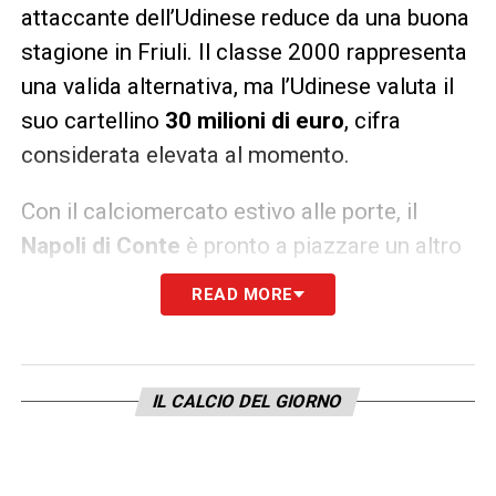
attaccante dell’Udinese reduce da una buona
stagione in Friuli. Il classe 2000 rappresenta
una valida alternativa, ma l’Udinese valuta il
suo cartellino
30 milioni di euro
, cifra
considerata elevata al momento.
Con il calciomercato estivo alle porte, il
Napoli di Conte
è pronto a piazzare un altro
colpo in attacco, puntando su
giocatori di
READ MORE
forza, fame e futuro
.
LA PLAYLIST DELLE NOSTRE TOP NEWS
IL CALCIO DEL GIORNO