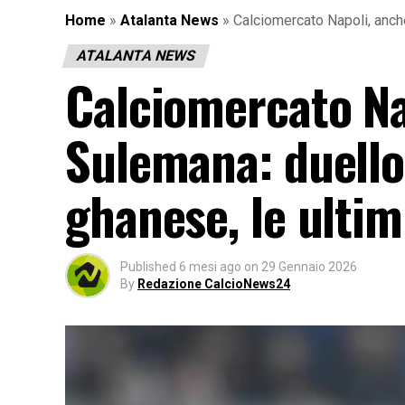
Home
»
Atalanta News
»
Calciomercato Napoli, anch
ATALANTA NEWS
Calciomercato Na
Sulemana: duello
ghanese, le ulti
Published
6 mesi ago
on
29 Gennaio 2026
By
Redazione CalcioNews24