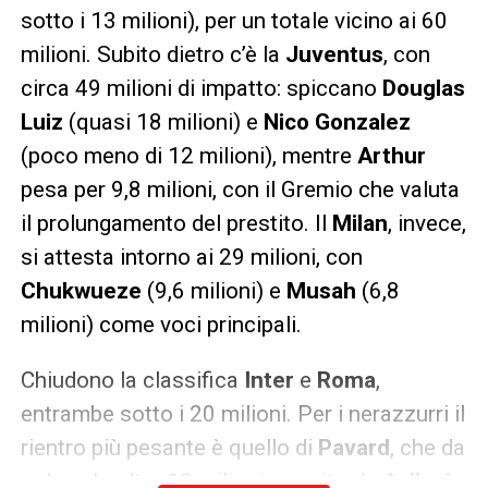
sotto i 13 milioni), per un totale vicino ai 60
milioni. Subito dietro c’è la
Juventus
, con
circa 49 milioni di impatto: spiccano
Douglas
Luiz
(quasi 18 milioni) e
Nico Gonzalez
(poco meno di 12 milioni), mentre
Arthur
pesa per 9,8 milioni, con il Gremio che valuta
il prolungamento del prestito. Il
Milan
, invece,
si attesta intorno ai 29 milioni, con
Chukwueze
(9,6 milioni) e
Musah
(6,8
milioni) come voci principali.
Chiudono la classifica
Inter
e
Roma
,
entrambe sotto i 20 milioni. Per i nerazzurri il
rientro più pesante è quello di
Pavard
, che da
solo vale oltre 12 milioni, seguito da
Asllani